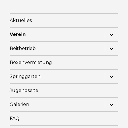
Aktuelles
Unterme
Verein
anzeige
Unterme
Reitbetrieb
anzeige
Boxenvermietung
Unterme
Springgarten
anzeige
Jugendseite
Unterme
Galerien
anzeige
FAQ