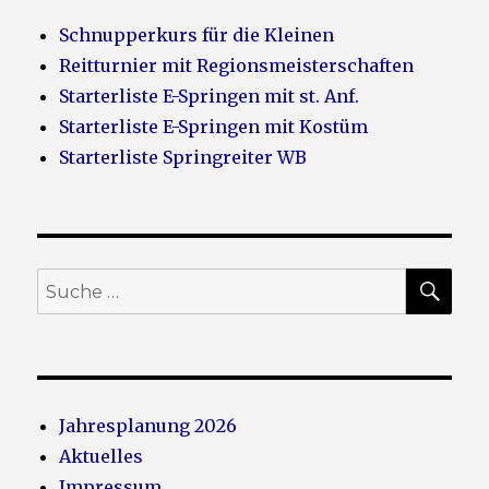
Schnupperkurs für die Kleinen
Reitturnier mit Regionsmeisterschaften
Starterliste E-Springen mit st. Anf.
Starterliste E-Springen mit Kostüm
Starterliste Springreiter WB
SU
Suche
nach:
Jahresplanung 2026
Aktuelles
Impressum