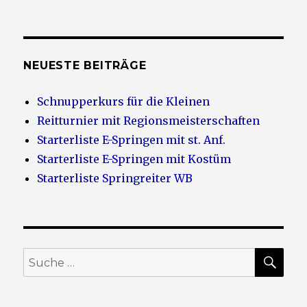
NEUESTE BEITRÄGE
Schnupperkurs für die Kleinen
Reitturnier mit Regionsmeisterschaften
Starterliste E-Springen mit st. Anf.
Starterliste E-Springen mit Kostüm
Starterliste Springreiter WB
SU
Suche
nach: