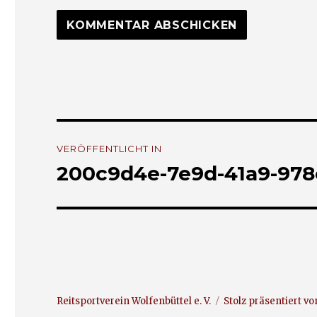
Beitrags-
VERÖFFENTLICHT IN
Navigation
200c9d4e-7e9d-41a9-978
Reitsportverein Wolfenbüttel e. V.
Stolz präsentiert v