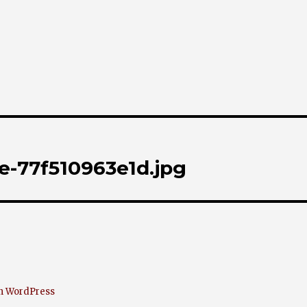
e-77f510963e1d.jpg
on WordPress