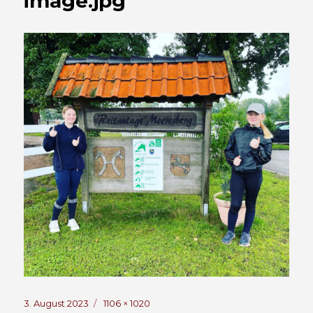
image.jpg
Veröffentlicht
Volle
3. August 2023
1106 × 1020