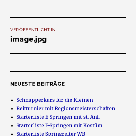
Beitrags-
VERÖFFENTLICHT IN
Navigation
image.jpg
NEUESTE BEITRÄGE
Schnupperkurs für die Kleinen
Reitturnier mit Regionsmeisterschaften
Starterliste E-Springen mit st. Anf.
Starterliste E-Springen mit Kostüm
Starterliste Springreiter WB