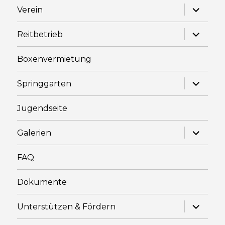
Unterme
Verein
anzeige
Unterme
Reitbetrieb
anzeige
Boxenvermietung
Unterme
Springgarten
anzeige
Jugendseite
Unterme
Galerien
anzeige
FAQ
Dokumente
Unterme
Unterstützen & Fördern
anzeige