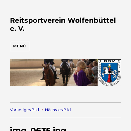
Reitsportverein Wolfenbüttel
e. V.
MENÜ
Vorheriges Bild
Nächstes Bild
img_0635.jpg