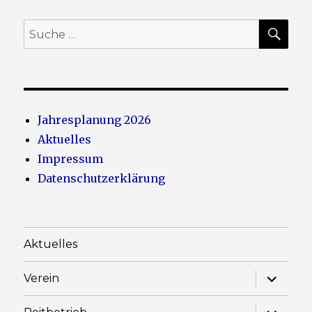
SU
Suche
nach:
Jahresplanung 2026
Aktuelles
Impressum
Datenschutzerklärung
Aktuelles
Unterme
Verein
anzeige
Unterme