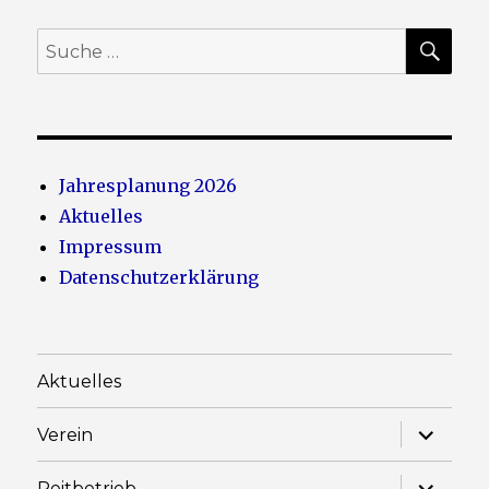
SU
Suche
nach:
Jahresplanung 2026
Aktuelles
Impressum
Datenschutzerklärung
Aktuelles
Unterme
Verein
anzeige
Unterme
Reitbetrieb