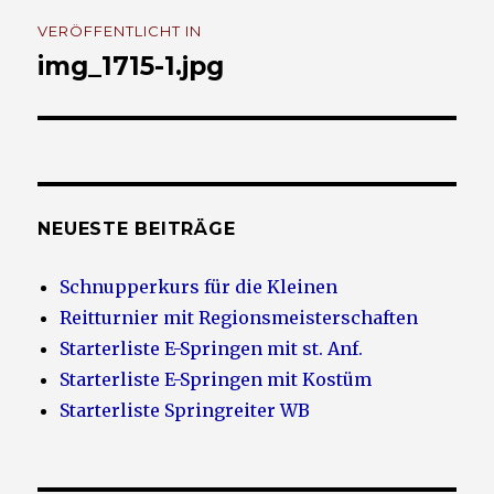
Beitrags-
VERÖFFENTLICHT IN
Navigation
img_1715-1.jpg
NEUESTE BEITRÄGE
Schnupperkurs für die Kleinen
Reitturnier mit Regionsmeisterschaften
Starterliste E-Springen mit st. Anf.
Starterliste E-Springen mit Kostüm
Starterliste Springreiter WB