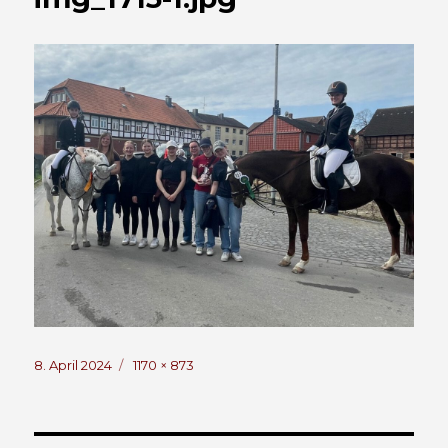
Veröffentlicht
Volle
8. April 2024
1170 × 873
am
Größe