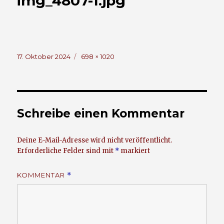
img_4807-1.jpg
Veröffentlicht
Volle
17. Oktober 2024
698 × 1020
am
Größe
Schreibe einen Kommentar
Deine E-Mail-Adresse wird nicht veröffentlicht.
Erforderliche Felder sind mit
*
markiert
KOMMENTAR
*