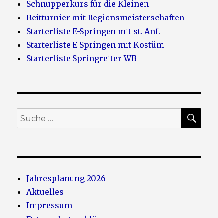
Schnupperkurs für die Kleinen
Reitturnier mit Regionsmeisterschaften
Starterliste E-Springen mit st. Anf.
Starterliste E-Springen mit Kostüm
Starterliste Springreiter WB
SU
Suche
nach:
Jahresplanung 2026
Aktuelles
Impressum