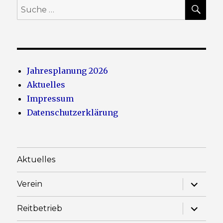
SU
Suche
nach:
Jahresplanung 2026
Aktuelles
Impressum
Datenschutzerklärung
Aktuelles
Unterme
Verein
anzeige
Unterme
Reitbetrieb
anzeige