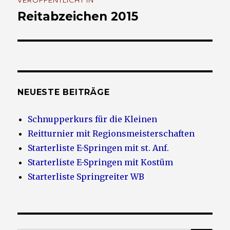
VERÖFFENTLICHT IN
Navigation
Reitabzeichen 2015
NEUESTE BEITRÄGE
Schnupperkurs für die Kleinen
Reitturnier mit Regionsmeisterschaften
Starterliste E-Springen mit st. Anf.
Starterliste E-Springen mit Kostüm
Starterliste Springreiter WB