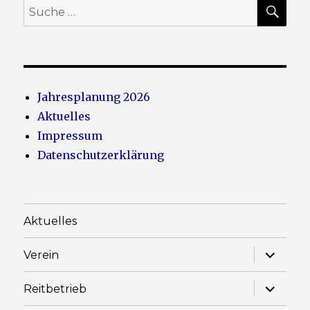
SU
Suche
nach:
Jahresplanung 2026
Aktuelles
Impressum
Datenschutzerklärung
Aktuelles
Unterme
Verein
anzeige
Unterme
Reitbetrieb
anzeige