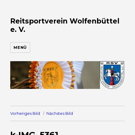
Reitsportverein Wolfenbüttel
e. V.
MENÜ
Vorheriges Bild
Nächstes Bild
k-IMG_5361