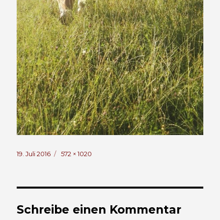
Veröffentlicht
Volle
19. Juli 2016
572 × 1020
am
Größe
Schreibe einen Kommentar