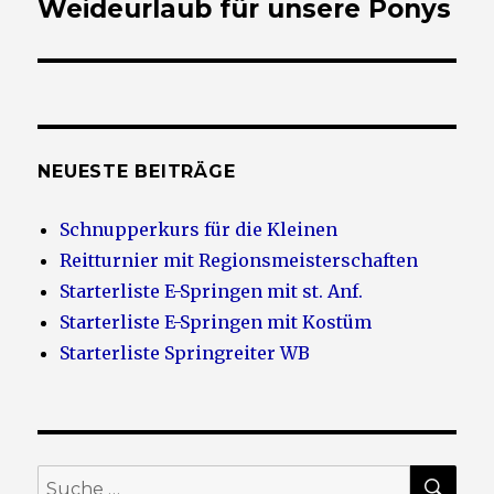
Weideurlaub für unsere Ponys
NEUESTE BEITRÄGE
Schnupperkurs für die Kleinen
Reitturnier mit Regionsmeisterschaften
Starterliste E-Springen mit st. Anf.
Starterliste E-Springen mit Kostüm
Starterliste Springreiter WB
SU
Suche