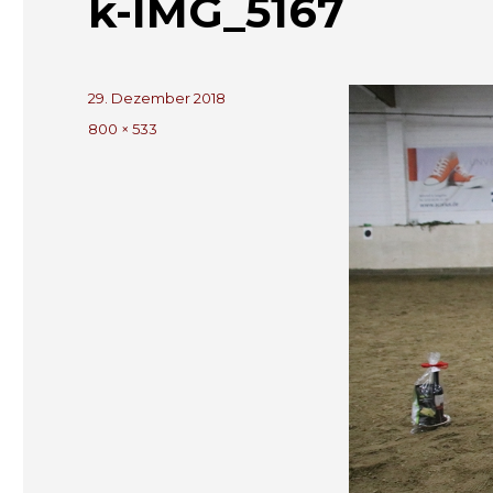
k-IMG_5167
Veröffentlicht
29. Dezember 2018
am
Volle
800 × 533
Größe