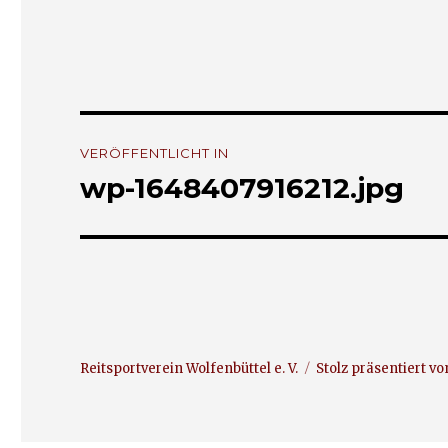
Beitrags-
VERÖFFENTLICHT IN
Navigation
wp-1648407916212.jpg
Reitsportverein Wolfenbüttel e. V.
Stolz präsentiert v