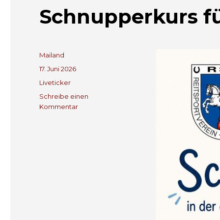
Schnupperkurs fü
Autor
Mailand
Veröffentlicht
17. Juni 2026
am
Kategorien
Liveticker
Schreibe einen
zu
Kommentar
Schnupperkurs
für
die
Kleinen