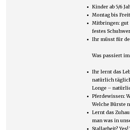
Kinder ab 5/6 J
Montag bis Freit
Mitbringen: gut
festes Schuhwer
Ihr müsst für d
Was passiert i
Ihr lernt das L
natürlich täglic
Longe – natürli
Pferdewissen: W
Welche Bürste n
Lernt das Zuhau
man was in unse
Stallarbeit? Ye