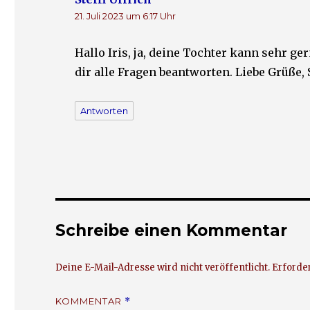
r
r
g
g
21. Juli 2023 um 6:17 Uhr
e
e
ö
ö
f
f
f
f
Hallo Iris, ja, deine Tochter kann sehr g
n
n
e
e
t
t
dir alle Fragen beantworten. Liebe Grüße, 
)
)
Antworten
Schreibe einen Kommentar
Deine E-Mail-Adresse wird nicht veröffentlicht.
Erforder
KOMMENTAR
*