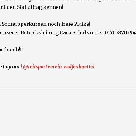
nt den Stallalltag kennen!
en Schnupperkursen noch freie Plätze!
 unserer Betriebsleitung Caro Scholz unter 0151 5870394
auf euch!
nstagram
! @reitsportverein_wolfenbuettel