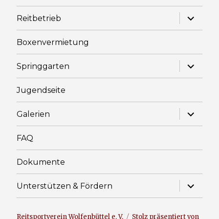
Unterme
Reitbetrieb
anzeige
Boxenvermietung
Unterme
Springgarten
anzeige
Jugendseite
Unterme
Galerien
anzeige
FAQ
Dokumente
Unterme
Unterstützen & Fördern
anzeige
Reitsportverein Wolfenbüttel e. V.
Stolz präsentiert von