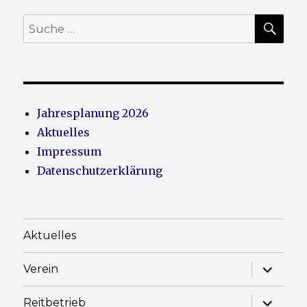
SU
Suche
nach:
Jahresplanung 2026
Aktuelles
Impressum
Datenschutzerklärung
Aktuelles
Unterme
Verein
anzeige
Unterme
Reitbetrieb