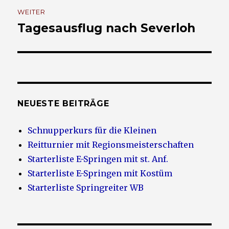
WEITER
Tagesausflug nach Severloh
Nächster
Beitrag:
NEUESTE BEITRÄGE
Schnupperkurs für die Kleinen
Reitturnier mit Regionsmeisterschaften
Starterliste E-Springen mit st. Anf.
Starterliste E-Springen mit Kostüm
Starterliste Springreiter WB