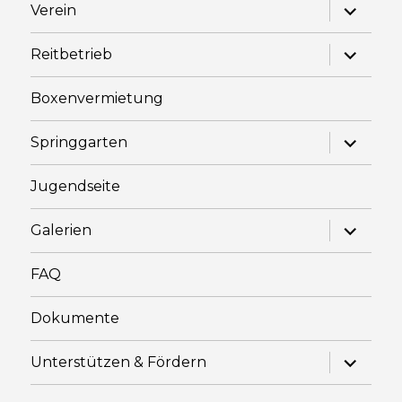
Unterme
Verein
anzeige
Unterme
Reitbetrieb
anzeige
Boxenvermietung
Unterme
Springgarten
anzeige
Jugendseite
Unterme
Galerien
anzeige
FAQ
Dokumente
Unterme
Unterstützen & Fördern
anzeige