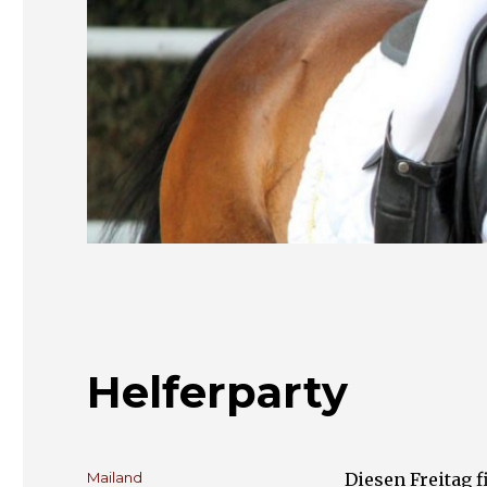
Helferparty
Autor
Mailand
Diesen Freitag f