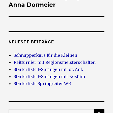
Beitrag:
Anna Dormeier
NEUESTE BEITRÄGE
Schnupperkurs für die Kleinen
Reitturnier mit Regionsmeisterschaften
Starterliste E-Springen mit st. Anf.
Starterliste E-Springen mit Kostüm
Starterliste Springreiter WB
SU
Suche