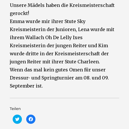
Unsere Mädels haben die Kreismeisterschaft
gerockt!
Emma wurde mir ihrer Stute Sky
Kreismeisterin der Junioren, Lena wurde mit
ihrem Wallach Oh De Lelly Ixes
Kreismeisterin der jungen Reiter und Kim
wurde dritte in der Kreismeisterschaft der
jungen Reiter mit ihrer Stute Charleen.
Wenn das mal kein gutes Omen für unser
Dressur- und Springturnier am 08. und 09.
September ist.
Teilen
K
K
l
l
i
i
c
c