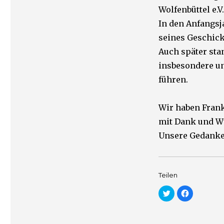
Wolfenbüttel e.
In den Anfangsj
seines Geschick
Auch später sta
insbesondere un
führen.
Wir haben Frank
mit Dank und W
Unsere Gedanken
Teilen
K
K
l
l
i
i
c
c
k
k
,
,