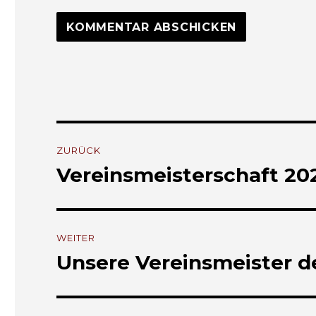
Beitrags-
ZURÜCK
Navigation
Vereinsmeisterschaft 20
Vorheriger
Beitrag:
WEITER
Unsere Vereinsmeister d
Nächster
Beitrag: