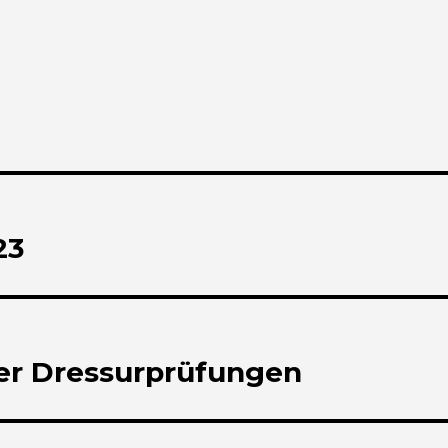
23
er Dressurprüfungen