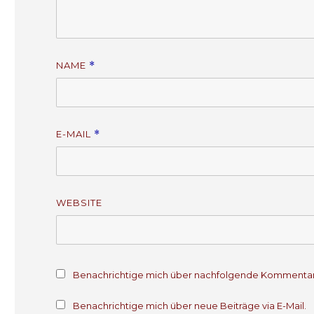
t
t
e
e
r
r
g
g
e
e
ö
ö
f
f
f
f
NAME
*
n
n
e
e
t
t
)
)
E-MAIL
*
WEBSITE
Benachrichtige mich über nachfolgende Kommentare
Benachrichtige mich über neue Beiträge via E-Mail.