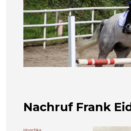
Nachruf Frank Ei
Autor
Hruschka