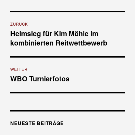
Beitrags-
ZURÜCK
Navigation
Heimsieg für Kim Möhle im
Vorheriger
kombinierten Reitwettbewerb
Beitrag:
WEITER
WBO Turnierfotos
Nächster
Beitrag:
NEUESTE BEITRÄGE