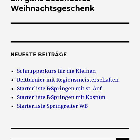
Beitrag:
Weihnachtsgeschenk
NEUESTE BEITRÄGE
Schnupperkurs für die Kleinen
Reitturnier mit Regionsmeisterschaften
Starterliste E-Springen mit st. Anf.
Starterliste E-Springen mit Kostüm
Starterliste Springreiter WB
SU