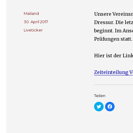
Autor
Mailand
Unsere Vereinsm
Veröffentlicht
30. April 2017
Dressur. Die let
am
Kategorien
Liveticker
beginnt. Im Ansc
Prüfungen statt.
Hier ist der Lin
Zeiteinteilung 
Teilen
K
K
l
l
i
i
c
c
k
k
,
,
u
u
m
m