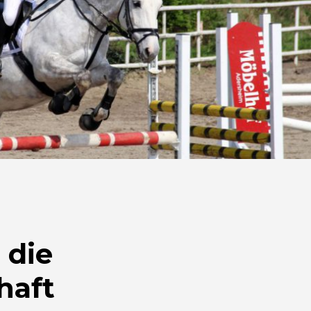
 die
haft