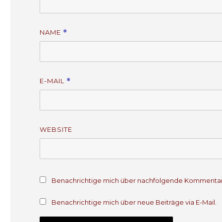
g
g
e
e
ö
ö
f
f
f
f
NAME
*
n
n
e
e
t
t
)
)
E-MAIL
*
WEBSITE
Benachrichtige mich über nachfolgende Kommentare
Benachrichtige mich über neue Beiträge via E-Mail.