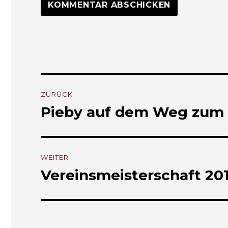
Beitrags-
ZURÜCK
Navigation
Pieby auf dem Weg zum 
Vorheriger
Beitrag:
WEITER
Vereinsmeisterschaft 20
Nächster
Beitrag: