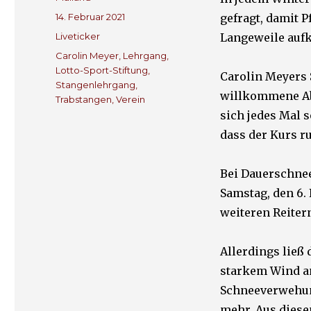
Veröffentlicht
14. Februar 2021
gefragt, damit 
am
Kategorien
Liveticker
Langeweile auf
Schlagwörter
Carolin Meyer
,
Lehrgang
,
Lotto-Sport-Stiftung
,
Carolin Meyers 
Stangenlehrgang
,
willkommene Ab
Trabstangen
,
Verein
sich jedes Mal 
dass der Kurs r
Bei Dauerschnee
Samstag, den 6. 
weiteren Reiter
Allerdings ließ
starkem Wind a
Schneeverwehun
mehr. Aus diese