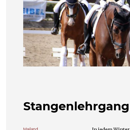
Stangenlehrgang 
Autor
Mailand
In jedem Winter 