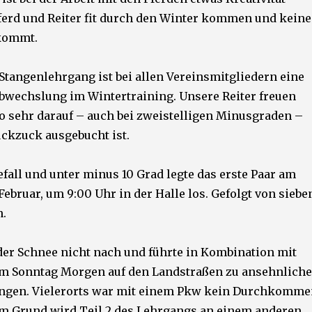
Pferd und Reiter fit durch den Winter kommen und keine
kommt.
Stangenlehrgang ist bei allen Vereinsmitgliedern eine
wechslung im Wintertraining. Unsere Reiter freuen
so sehr darauf – auch bei zweistelligen Minusgraden –
uckzuck ausgebucht ist.
fall und unter minus 10 Grad legte das erste Paar am
Februar, um 9:00 Uhr in der Halle los. Gefolgt von siebe
n.
 der Schnee nicht nach und führte in Kombination mit
m Sonntag Morgen auf den Landstraßen zu ansehnlich
gen. Vielerorts war mit einem Pkw kein Durchkomme
m Grund wird Teil 2 des Lehrgangs an einem anderen