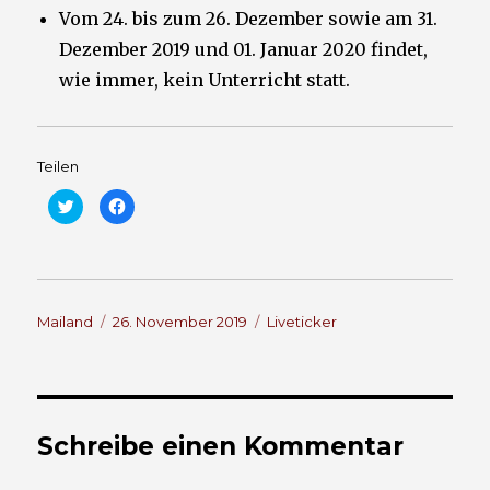
Vom 24. bis zum 26. Dezember sowie am 31.
Dezember 2019 und 01. Januar 2020 findet,
wie immer, kein Unterricht statt.
Teilen
K
K
l
l
i
i
c
c
k
k
,
,
u
u
m
m
ü
a
Autor
b
Veröffentlicht
u
Kategorien
Mailand
26. November 2019
Liveticker
e
f
am
r
F
T
a
w
c
i
e
t
b
t
o
e
o
r
k
Schreibe einen Kommentar
z
z
u
u
t
t