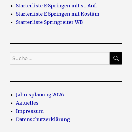
Starterliste E-Springen mit st. Anf.
Starterliste E-Springen mit Kostüm
Starterliste Springreiter WB
SU
Suche
nach:
Jahresplanung 2026
Aktuelles
Impressum
Datenschutzerklärung