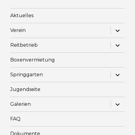
Aktuelles
Unterme
Verein
anzeige
Unterme
Reitbetrieb
anzeige
Boxenvermietung
Unterme
Springgarten
anzeige
Jugendseite
Unterme
Galerien
anzeige
FAQ
Dokumente