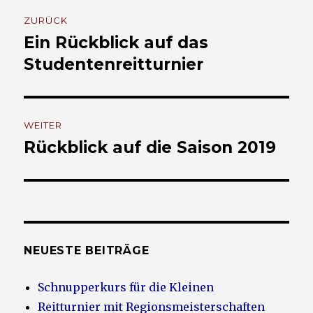
Beitrags-
ZURÜCK
Navigation
Ein Rückblick auf das
Vorheriger
Beitrag:
Studentenreitturnier
WEITER
Rückblick auf die Saison 2019
Nächster
Beitrag:
NEUESTE BEITRÄGE
Schnupperkurs für die Kleinen
Reitturnier mit Regionsmeisterschaften